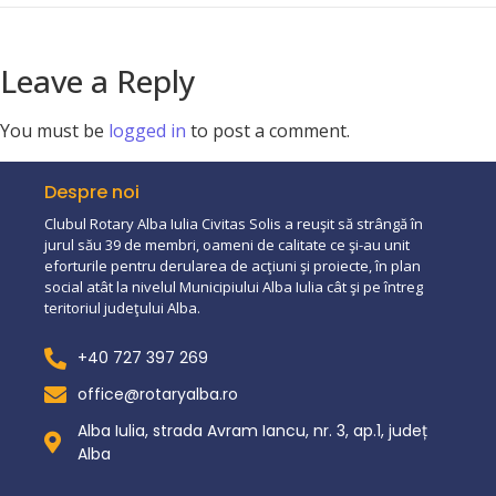
Leave a Reply
You must be
logged in
to post a comment.
Despre noi
Clubul Rotary Alba Iulia Civitas Solis a reuşit să strângă în
jurul său 39 de membri, oameni de calitate ce şi-au unit
eforturile pentru derularea de acţiuni şi proiecte, în plan
social atât la nivelul Municipiului Alba Iulia cât şi pe întreg
teritoriul judeţului Alba.
+40 727 397 269
office@rotaryalba.ro
Alba Iulia, strada Avram Iancu, nr. 3, ap.1, județ
Alba