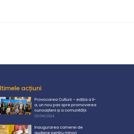
ltimele acțiuni
Provocarea Culturii – ediția a II-
a, un nou pas spre promovarea
cunoașterii și a comunității
03/04/2024
Inaugurarea camerei de
audiere pentru minori