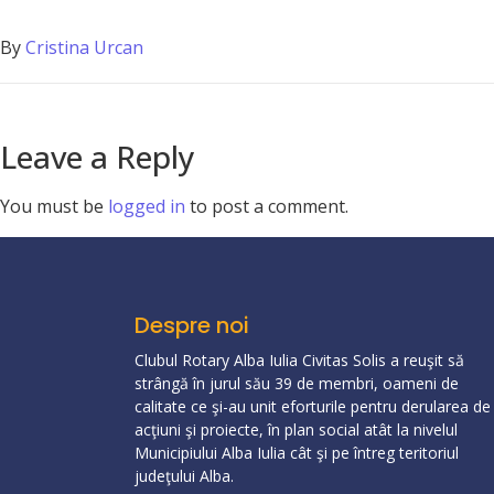
By
Cristina Urcan
Leave a Reply
You must be
logged in
to post a comment.
Despre noi
Clubul Rotary Alba Iulia Civitas Solis a reuşit să
strângă în jurul său 39 de membri, oameni de
calitate ce şi-au unit eforturile pentru derularea de
acţiuni şi proiecte, în plan social atât la nivelul
Municipiului Alba Iulia cât şi pe întreg teritoriul
judeţului Alba.