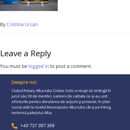
By
Cristina Urcan
Leave a Reply
You must be
logged in
to post a comment.
Despre noi
Clubul Rotary Alba Iulia Civitas Solis a reuşit să strângă în
jurul său 39 de membri, oameni de calitate ce şi-au unit
eforturile pentru derularea de acţiuni şi proiecte, în plan
social atât la nivelul Municipiului Alba Iulia cât şi pe întreg
teritoriul judeţului Alba.
+40 727 397 269